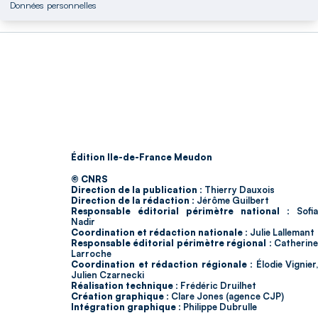
Données personnelles
Édition Ile-de-France Meudon
© CNRS
Direction de la publication :
Thierry Dauxois
Direction de la rédaction :
Jérôme Guilbert
Responsable éditorial périmètre national :
Sofia
Nadir
Coordination et rédaction nationale :
Julie Lallemant
Responsable éditorial périmètre régional :
Catherin
Larroche
Coordination et rédaction régionale :
Élodie Vignier,
Julien Czarnecki
Réalisation technique :
Frédéric Druilhet
Création graphique :
Clare Jones (agence CJP)
Intégration graphique :
Philippe Dubrulle