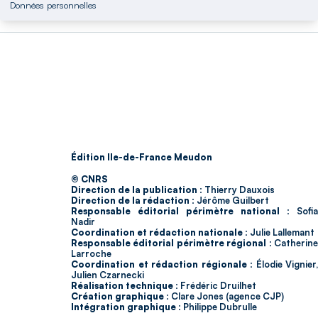
Données personnelles
Édition Ile-de-France Meudon
© CNRS
Direction de la publication :
Thierry Dauxois
Direction de la rédaction :
Jérôme Guilbert
Responsable éditorial périmètre national :
Sofia
Nadir
Coordination et rédaction nationale :
Julie Lallemant
Responsable éditorial périmètre régional :
Catherin
Larroche
Coordination et rédaction régionale :
Élodie Vignier,
Julien Czarnecki
Réalisation technique :
Frédéric Druilhet
Création graphique :
Clare Jones (agence CJP)
Intégration graphique :
Philippe Dubrulle