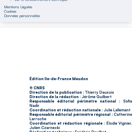
Mentions Légales
Cookies
Données personnelles
Édition Ile-de-France Meudon
© CNRS
Direction de la publication :
Thierry Dauxois
Direction de la rédaction :
Jérôme Guilbert
Responsable éditorial périmètre national :
Sofia
Nadir
Coordination et rédaction nationale :
Julie Lallemant
Responsable éditorial périmètre régional :
Catherin
Larroche
Coordination et rédaction régionale :
Élodie Vignier,
Julien Czarnecki