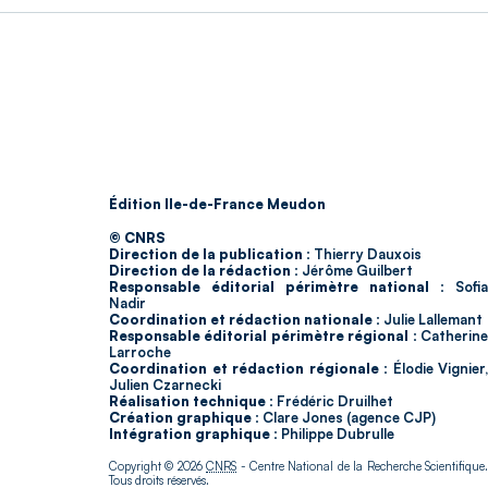
Édition Ile-de-France Meudon
© CNRS
Direction de la publication :
Thierry Dauxois
Direction de la rédaction :
Jérôme Guilbert
Responsable éditorial périmètre national :
Sofia
Nadir
Coordination et rédaction nationale :
Julie Lallemant
Responsable éditorial périmètre régional :
Catherin
Larroche
Coordination et rédaction régionale :
Élodie Vignier,
Julien Czarnecki
Réalisation technique :
Frédéric Druilhet
Création graphique :
Clare Jones (agence CJP)
Intégration graphique :
Philippe Dubrulle
Copyright © 2026
CNRS
- Centre National de la Recherche Scientifique
Tous droits réservés.