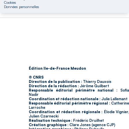
Cookies
Données personnelles
Édition Ile-de-France Meudon
© CNRS
Direction de la publication :
Thierry Dauxois
Direction de la rédaction :
Jérôme Guilbert
Responsable éditorial périmètre national :
Sofia
Nadir
Coordination et rédaction nationale :
Julie Lallemant
Responsable éditorial périmètre régional :
Catherin
Larroche
Coordination et rédaction régionale :
Élodie Vignier,
Julien Czarnecki
Réalisation technique :
Frédéric Druilhet
Création graphique :
Clare Jones (agence CJP)