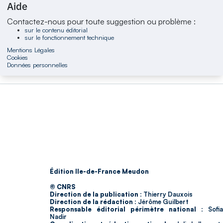
Aide
Contactez-nous pour toute suggestion ou problème :
sur le contenu éditorial
sur le fonctionnement technique
Mentions Légales
Cookies
Données personnelles
Édition Ile-de-France Meudon
© CNRS
Direction de la publication :
Thierry Dauxois
Direction de la rédaction :
Jérôme Guilbert
Responsable éditorial périmètre national :
Sofia
Nadir