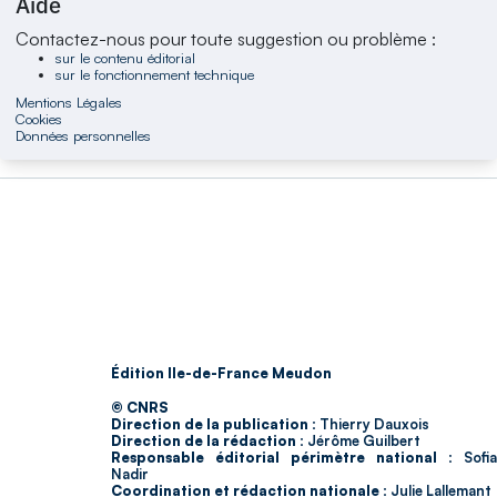
Aide
Contactez-nous pour toute suggestion ou problème :
sur le contenu éditorial
sur le fonctionnement technique
Mentions Légales
Cookies
Données personnelles
Édition Ile-de-France Meudon
© CNRS
Direction de la publication :
Thierry Dauxois
Direction de la rédaction :
Jérôme Guilbert
Responsable éditorial périmètre national :
Sofia
Nadir
Coordination et rédaction nationale :
Julie Lallemant