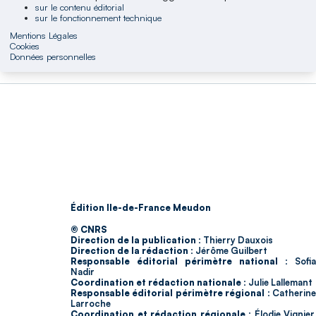
sur le contenu éditorial
sur le fonctionnement technique
Mentions Légales
Cookies
Données personnelles
Édition Ile-de-France Meudon
© CNRS
Direction de la publication :
Thierry Dauxois
Direction de la rédaction :
Jérôme Guilbert
Responsable éditorial périmètre national :
Sofia
Nadir
Coordination et rédaction nationale :
Julie Lallemant
Responsable éditorial périmètre régional :
Catherin
Larroche
Coordination et rédaction régionale :
Élodie Vignier,