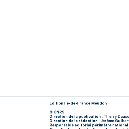
Édition Ile-de-France Meudon
© CNRS
Direction de la publication :
Thierry Dauxo
Direction de la rédaction :
Jérôme Guilber
Responsable éditorial périmètre national 