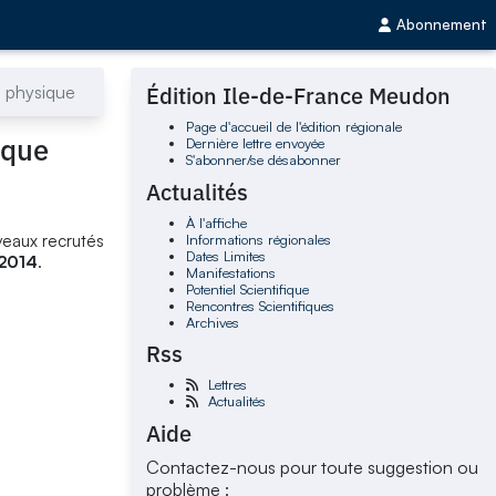
Abonnement
e physique
Édition Ile-de-France Meudon
Page d'accueil de l'édition régionale
ique
Dernière lettre envoyée
S'abonner/se désabonner
Actualités
À l'affiche
Informations régionales
uveaux recrutés
Dates Limites
 2014
.
Manifestations
Potentiel Scientifique
Rencontres Scientifiques
Archives
Rss
Lettres
Actualités
Aide
Contactez-nous pour toute suggestion ou
problème :