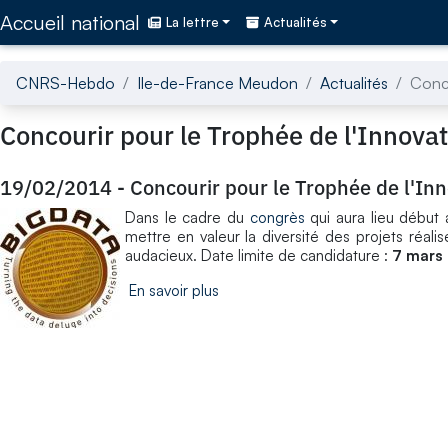
Accédez directement au contenu de la page
Accueil national
La lettre
Actualités
CNRS-Hebdo
Ile-de-France Meudon
Actualités
Conco
Concourir pour le Trophée de l'Innovat
19/02/2014
-
Concourir pour le Trophée de l'Inn
Dans le cadre du
congrès
qui aura lieu début a
mettre en valeur la diversité des projets réal
audacieux. Date limite de candidature :
7 mars
En savoir plus