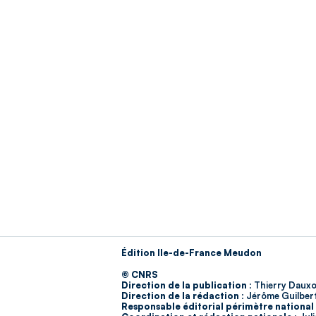
Édition Ile-de-France Meudon
© CNRS
Direction de la publication :
Thierry Dauxo
Direction de la rédaction :
Jérôme Guilber
Responsable éditorial périmètre national 