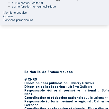
sur le contenu éditorial
sur le fonctionnement technique
Mentions Légales
Cookies
Données personnelles
Édition Ile-de-France Meudon
© CNRS
Direction de la publication :
Thierry Dauxois
Direction de la rédaction :
Jérôme Guilbert
Responsable éditorial périmètre national :
Sofia
Nadir
Coordination et rédaction nationale :
Julie Lallemant
Responsable éditorial périmètre régional :
Catherin
Larroche
Coordination et rédaction régionale :
Élodie Vignier,