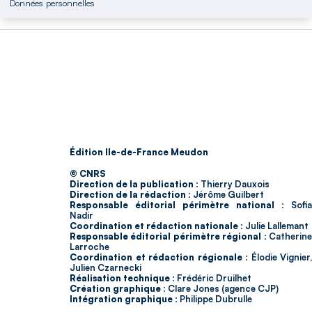
Données personnelles
Édition Ile-de-France Meudon
© CNRS
Direction de la publication :
Thierry Dauxois
Direction de la rédaction :
Jérôme Guilbert
Responsable éditorial périmètre national :
Sofia
Nadir
Coordination et rédaction nationale :
Julie Lallemant
Responsable éditorial périmètre régional :
Catherin
Larroche
Coordination et rédaction régionale :
Élodie Vignier,
Julien Czarnecki
Réalisation technique :
Frédéric Druilhet
Création graphique :
Clare Jones (agence CJP)
Intégration graphique :
Philippe Dubrulle