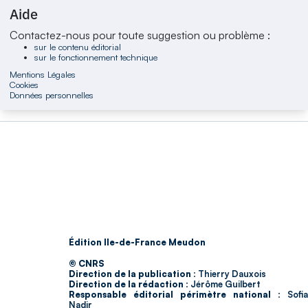
Aide
Contactez-nous pour toute suggestion ou problème :
sur le contenu éditorial
sur le fonctionnement technique
Mentions Légales
Cookies
Données personnelles
Édition Ile-de-France Meudon
© CNRS
Direction de la publication :
Thierry Dauxois
Direction de la rédaction :
Jérôme Guilbert
Responsable éditorial périmètre national :
Sofia
Nadir