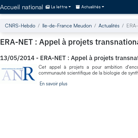
Accédez directement au contenu de la page
Accueil national
La lettre
Actualités
CNRS-Hebdo
Ile-de-France Meudon
Actualités
ERA-N
ERA-NET : Appel à projets transnation
13/05/2014
-
ERA-NET : Appel à projets transnat
Cet appel à projets a pour ambition d'encour
communauté scientifique de la biologie de synt
En savoir plus