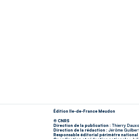
Édition Ile-de-France Meudon
© CNRS
Direction de la publication :
Thierry Dauxo
Direction de la rédaction :
Jérôme Guilber
Responsable éditorial périmètre national 