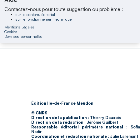
Contactez-nous pour toute suggestion ou problème :
sur le contenu éditorial
sur le fonctionnement technique
Mentions Légales
Cookies
Données personnelles
Édition Ile-de-France Meudon
© CNRS
Direction de la publication :
Thierry Dauxois
Direction de la rédaction :
Jérôme Guilbert
Responsable éditorial périmètre national :
Sofia
Nadir
Coordination et rédaction nationale :
Julie Lallemant