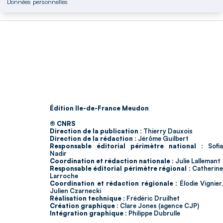
Données personnelles
Édition Ile-de-France Meudon
© CNRS
Direction de la publication :
Thierry Dauxois
Direction de la rédaction :
Jérôme Guilbert
Responsable éditorial périmètre national :
Sofia
Nadir
Coordination et rédaction nationale :
Julie Lallemant
Responsable éditorial périmètre régional :
Catherin
Larroche
Coordination et rédaction régionale :
Élodie Vignier,
Julien Czarnecki
Réalisation technique :
Frédéric Druilhet
Création graphique :
Clare Jones (agence CJP)
Intégration graphique :
Philippe Dubrulle