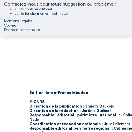
Contactez-nous pour toute suggestion ou problème :
sur le contenu éditorial
sur le fonctionnement technique
Mentions Légales
Cookies
Données personnelles
Édition Ile-de-France Meudon
© CNRS
Direction de la publication :
Thierry Dauxois
Direction de la rédaction :
Jérôme Guilbert
Responsable éditorial périmètre national :
Sofia
Nadir
Coordination et rédaction nationale :
Julie Lallemant
Responsable éditorial périmètre régional :
Catherin