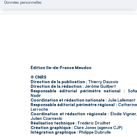
Données personnelles
Édition Ile-de-France Meudon
© CNRS
Direction de la publication :
Thierry Dauxois
Direction de la rédaction :
Jérôme Guilbert
Responsable éditorial périmètre national :
Sofia
Nadir
Coordination et rédaction nationale :
Julie Lallemant
Responsable éditorial périmètre régional :
Catherin
Larroche
Coordination et rédaction régionale :
Élodie Vignier,
Julien Czarnecki
Réalisation technique :
Frédéric Druilhet
Création graphique :
Clare Jones (agence CJP)
Intégration graphique :
Philippe Dubrulle