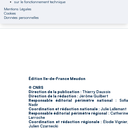
sur le fonctionnement technique
Mentions Légales
Cookies
Données personnelles
Édition Ile-de-France Meudon
© CNRS
Direction de la publication :
Thierry Dauxois
Direction de la rédaction :
Jérôme Guilbert
Responsable éditorial périmètre national :
Sofia
Nadir
Coordination et rédaction nationale :
Julie Lallemant
Responsable éditorial périmètre régional :
Catherin
Larroche
Coordination et rédaction régionale :
Élodie Vignier,
Julien Czarnecki