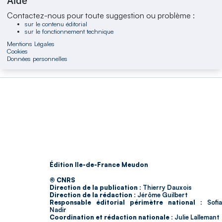
Aide
Contactez-nous pour toute suggestion ou problème :
sur le contenu éditorial
sur le fonctionnement technique
Mentions Légales
Cookies
Données personnelles
Édition Ile-de-France Meudon
© CNRS
Direction de la publication :
Thierry Dauxois
Direction de la rédaction :
Jérôme Guilbert
Responsable éditorial périmètre national :
Sofia
Nadir
Coordination et rédaction nationale :
Julie Lallemant