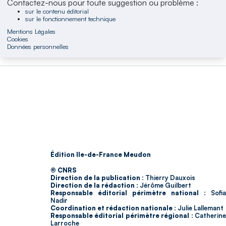
Contactez-nous pour toute suggestion ou problème :
sur le contenu éditorial
sur le fonctionnement technique
Mentions Légales
Cookies
Données personnelles
Édition Ile-de-France Meudon
© CNRS
Direction de la publication :
Thierry Dauxois
Direction de la rédaction :
Jérôme Guilbert
Responsable éditorial périmètre national :
Sofia
Nadir
Coordination et rédaction nationale :
Julie Lallemant
Responsable éditorial périmètre régional :
Catherin
Larroche