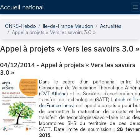
Accédez directement au contenu de la page
Accueil national
CNRS-Hebdo
Ile-de-France Meudon
Actualités
Appel à projets « Vers les savoirs 3.0 »
Appel à projets « Vers les savoirs 3.0 »
04/12/2014
-
Appel à projets « Vers les savoirs
3.0 »
Dans le cadre d’un partenariat entre le
Consortium de Valorisation Thématique Athéna
(
CVT Athéna
) et les Sociétés d’accélération d
transfert de technologies (SATT)
Lutech
et
Île
de-France Innov
, cet appel à projets a pour but
de permettre la maturation de projets et le
transfert de technologies/savoir-faire issus des
laboratoires SHS du territoire de ces deux
SATT. Date limite de soumission :
28 févrie
2015.