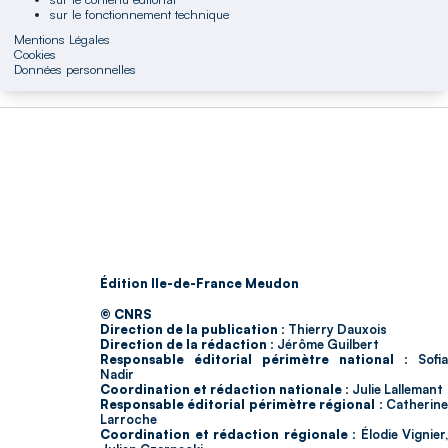
sur le fonctionnement technique
Mentions Légales
Cookies
Données personnelles
Édition Ile-de-France Meudon
© CNRS
Direction de la publication :
Thierry Dauxois
Direction de la rédaction :
Jérôme Guilbert
Responsable éditorial périmètre national :
Sofia
Nadir
Coordination et rédaction nationale :
Julie Lallemant
Responsable éditorial périmètre régional :
Catherin
Larroche
Coordination et rédaction régionale :
Élodie Vignier,