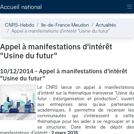
Accédez directement au contenu de la page
Accueil national
CNRS-Hebdo
Ile-de-France Meudon
Actualités
Appel à manifestations d'intérêt "Usine du futur"
Appel à manifestations d'intérêt
"Usine du futur"
10/12/2014
-
Appel à manifestations d'intérêt
"Usine du futur"
Le CNRS lance un appel à manifestations
d’intérêt sur la thématique transverse "Usine du
futur : (ré)organisation et production", ouvert
aux entreprises ainsi qu’aux partenaires
académiques. Il permettra de recenser les
communautés qui s'intéressent à cette
thématique pour les aider à se regrouper et à
se structurer. Date limite de dépôt des
manifestations d’intérêt :
2 mars 2015
.