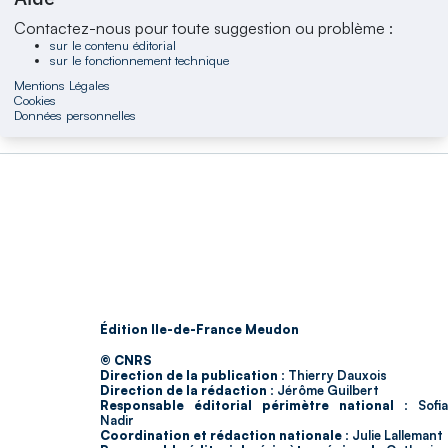
Contactez-nous pour toute suggestion ou problème :
sur le contenu éditorial
sur le fonctionnement technique
Mentions Légales
Cookies
Données personnelles
Édition Ile-de-France Meudon
© CNRS
Direction de la publication :
Thierry Dauxois
Direction de la rédaction :
Jérôme Guilbert
Responsable éditorial périmètre national :
Sofia
Nadir
Coordination et rédaction nationale :
Julie Lallemant