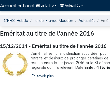
Accédez directement au contenu de la page
Accueil national
La lettre
Actualités
CNRS-Hebdo
Ile-de-France Meudon
Actualités
Eméri
Eméritat au titre de l'année 2016
15/12/2014
-
Eméritat au titre de l'année 2016
L’éméritat est une distinction accordée, pou
retraite et désireux de prolonger certaines de l
retraite entre le 1er janvier 2016 et le 31 dé
régionale dont ils relèvent. Date limite :
4 févri
En savoir plus