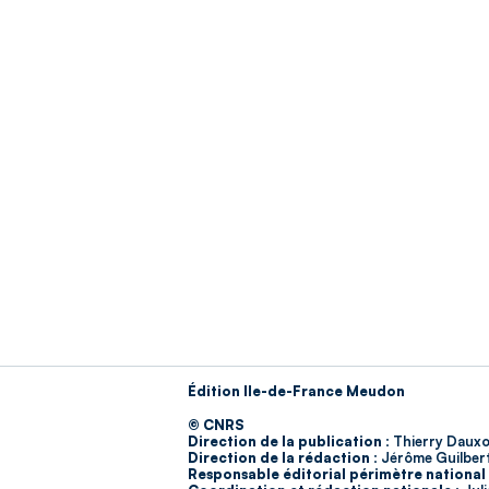
Édition Ile-de-France Meudon
© CNRS
Direction de la publication :
Thierry Dauxo
Direction de la rédaction :
Jérôme Guilber
Responsable éditorial périmètre national 