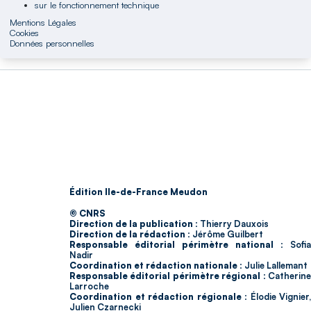
sur le fonctionnement technique
Mentions Légales
Cookies
Données personnelles
Édition Ile-de-France Meudon
© CNRS
Direction de la publication :
Thierry Dauxois
Direction de la rédaction :
Jérôme Guilbert
Responsable éditorial périmètre national :
Sofia
Nadir
Coordination et rédaction nationale :
Julie Lallemant
Responsable éditorial périmètre régional :
Catherin
Larroche
Coordination et rédaction régionale :
Élodie Vignier,
Julien Czarnecki