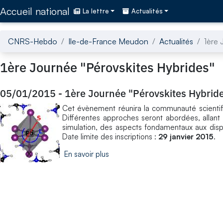
Accédez directement au contenu de la page
Accueil national
La lettre
Actualités
CNRS-Hebdo
Ile-de-France Meudon
Actualités
1ère 
1ère Journée "Pérovskites Hybrides"
05/01/2015
-
1ère Journée "Pérovskites Hybrid
Cet évènement réunira la communauté scientifique
Différentes approches seront abordées, allant 
simulation, des aspects fondamentaux aux disposi
Date limite des inscriptions :
29 janvier 2015
.
En savoir plus