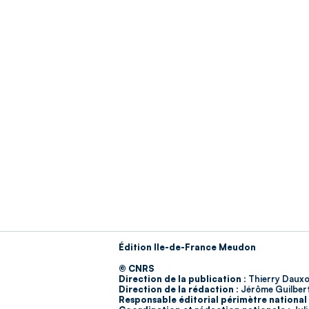
Édition Ile-de-France Meudon
© CNRS
Direction de la publication :
Thierry Dauxo
Direction de la rédaction :
Jérôme Guilber
Responsable éditorial périmètre national 