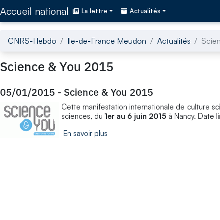
Accédez directement au contenu de la page
Accueil national
La lettre
Actualités
CNRS-Hebdo
Ile-de-France Meudon
Actualités
Scie
Science & You 2015
05/01/2015
-
Science & You 2015
Cette manifestation internationale de culture sci
sciences, du
1er au 6 juin 2015
à Nancy. Date lim
En savoir plus