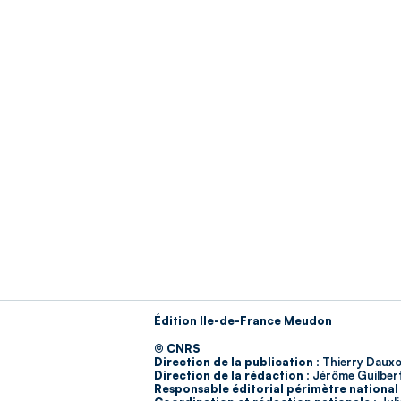
Édition Ile-de-France Meudon
© CNRS
Direction de la publication :
Thierry Dauxo
Direction de la rédaction :
Jérôme Guilber
Responsable éditorial périmètre national 