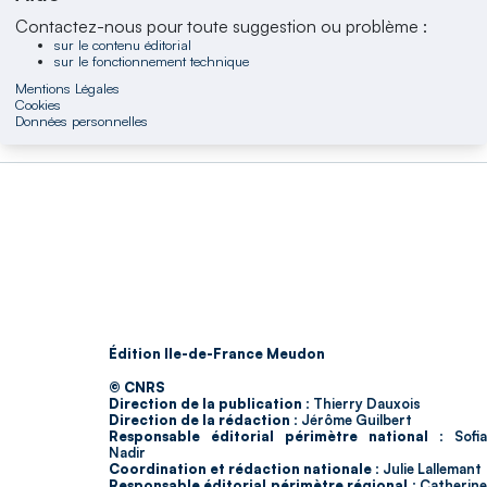
Contactez-nous pour toute suggestion ou problème :
sur le contenu éditorial
sur le fonctionnement technique
Mentions Légales
Cookies
Données personnelles
Édition Ile-de-France Meudon
© CNRS
Direction de la publication :
Thierry Dauxois
Direction de la rédaction :
Jérôme Guilbert
Responsable éditorial périmètre national :
Sofia
Nadir
Coordination et rédaction nationale :
Julie Lallemant
Responsable éditorial périmètre régional :
Catherin