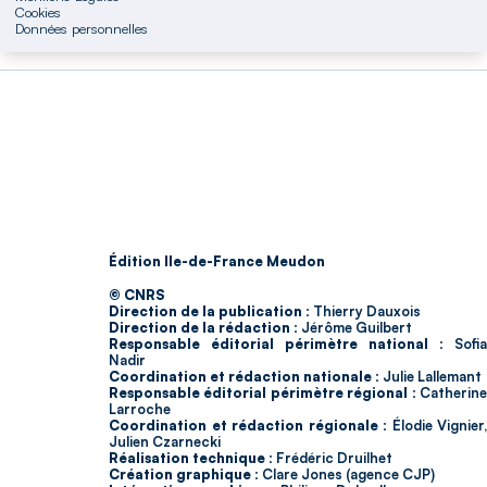
Cookies
Données personnelles
Édition Ile-de-France Meudon
© CNRS
Direction de la publication :
Thierry Dauxois
Direction de la rédaction :
Jérôme Guilbert
Responsable éditorial périmètre national :
Sofia
Nadir
Coordination et rédaction nationale :
Julie Lallemant
Responsable éditorial périmètre régional :
Catherin
Larroche
Coordination et rédaction régionale :
Élodie Vignier,
Julien Czarnecki
Réalisation technique :
Frédéric Druilhet
Création graphique :
Clare Jones (agence CJP)