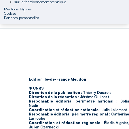
sur le fonctionnement technique
Mentions Légales
Cookies
Données personnelles
Édition Ile-de-France Meudon
© CNRS
Direction de la publication :
Thierry Dauxois
Direction de la rédaction :
Jérôme Guilbert
Responsable éditorial périmètre national :
Sofia
Nadir
Coordination et rédaction nationale :
Julie Lallemant
Responsable éditorial périmètre régional :
Catherin
Larroche
Coordination et rédaction régionale :
Élodie Vignier,
Julien Czarnecki