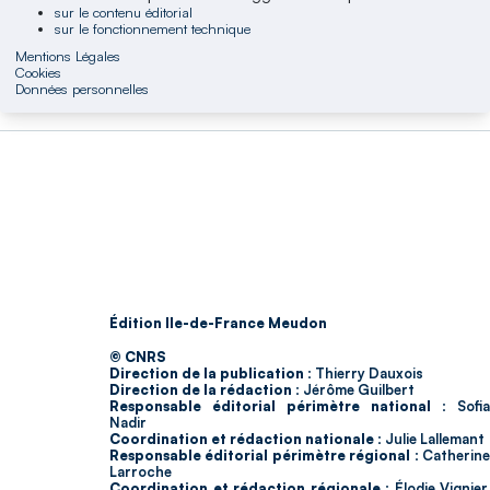
sur le contenu éditorial
sur le fonctionnement technique
Mentions Légales
Cookies
Données personnelles
Édition Ile-de-France Meudon
© CNRS
Direction de la publication :
Thierry Dauxois
Direction de la rédaction :
Jérôme Guilbert
Responsable éditorial périmètre national :
Sofia
Nadir
Coordination et rédaction nationale :
Julie Lallemant
Responsable éditorial périmètre régional :
Catherin
Larroche
Coordination et rédaction régionale :
Élodie Vignier,