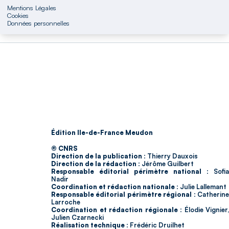
Mentions Légales
Cookies
Données personnelles
Édition Ile-de-France Meudon
© CNRS
Direction de la publication :
Thierry Dauxois
Direction de la rédaction :
Jérôme Guilbert
Responsable éditorial périmètre national :
Sofia
Nadir
Coordination et rédaction nationale :
Julie Lallemant
Responsable éditorial périmètre régional :
Catherin
Larroche
Coordination et rédaction régionale :
Élodie Vignier,
Julien Czarnecki
Réalisation technique :
Frédéric Druilhet