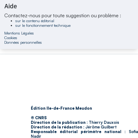
Aide
Contactez-nous pour toute suggestion ou problème :
sur le contenu éditorial
sur le fonctionnement technique
Mentions Légales
Cookies
Données personnelles
Édition Ile-de-France Meudon
© CNRS
Direction de la publication :
Thierry Dauxois
Direction de la rédaction :
Jérôme Guilbert
Responsable éditorial périmètre national :
Sofia
Nadir