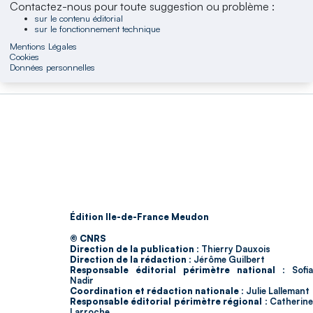
Contactez-nous pour toute suggestion ou problème :
sur le contenu éditorial
sur le fonctionnement technique
Mentions Légales
Cookies
Données personnelles
Édition Ile-de-France Meudon
© CNRS
Direction de la publication :
Thierry Dauxois
Direction de la rédaction :
Jérôme Guilbert
Responsable éditorial périmètre national :
Sofia
Nadir
Coordination et rédaction nationale :
Julie Lallemant
Responsable éditorial périmètre régional :
Catherin
Larroche