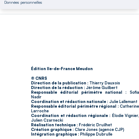
Données personnelles
Édition Ile-de-France Meudon
© CNRS
Direction de la publication :
Thierry Dauxois
Direction de la rédaction :
Jérôme Guilbert
Responsable éditorial périmètre national :
Sofia
Nadir
Coordination et rédaction nationale :
Julie Lallemant
Responsable éditorial périmètre régional :
Catherin
Larroche
Coordination et rédaction régionale :
Élodie Vignier,
Julien Czarnecki
Réalisation technique :
Frédéric Druilhet
Création graphique :
Clare Jones (agence CJP)
Intégration graphique :
Philippe Dubrulle