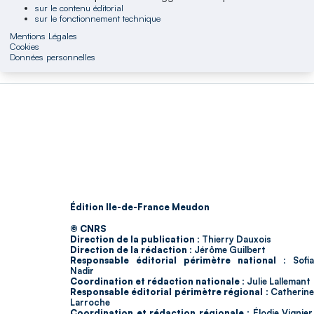
sur le contenu éditorial
sur le fonctionnement technique
Mentions Légales
Cookies
Données personnelles
Édition Ile-de-France Meudon
© CNRS
Direction de la publication :
Thierry Dauxois
Direction de la rédaction :
Jérôme Guilbert
Responsable éditorial périmètre national :
Sofia
Nadir
Coordination et rédaction nationale :
Julie Lallemant
Responsable éditorial périmètre régional :
Catherin
Larroche
Coordination et rédaction régionale :
Élodie Vignier,