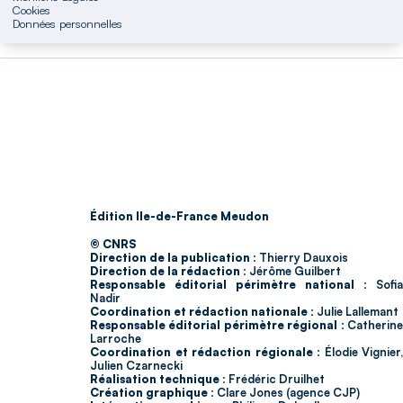
Cookies
Données personnelles
Édition Ile-de-France Meudon
© CNRS
Direction de la publication :
Thierry Dauxois
Direction de la rédaction :
Jérôme Guilbert
Responsable éditorial périmètre national :
Sofia
Nadir
Coordination et rédaction nationale :
Julie Lallemant
Responsable éditorial périmètre régional :
Catherin
Larroche
Coordination et rédaction régionale :
Élodie Vignier,
Julien Czarnecki
Réalisation technique :
Frédéric Druilhet
Création graphique :
Clare Jones (agence CJP)