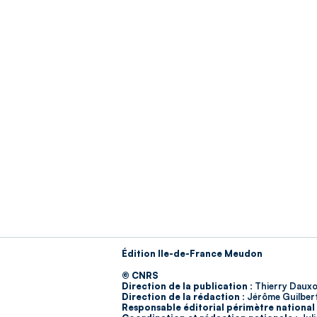
Édition Ile-de-France Meudon
© CNRS
Direction de la publication :
Thierry Dauxo
Direction de la rédaction :
Jérôme Guilber
Responsable éditorial périmètre national 