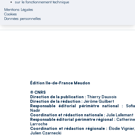
sur le fonctionnement technique
Mentions Légales
Cookies
Données personnelles
Édition Ile-de-France Meudon
© CNRS
Direction de la publication :
Thierry Dauxois
Direction de la rédaction :
Jérôme Guilbert
Responsable éditorial périmètre national :
Sofia
Nadir
Coordination et rédaction nationale :
Julie Lallemant
Responsable éditorial périmètre régional :
Catherin
Larroche
Coordination et rédaction régionale :
Élodie Vignier,
Julien Czarnecki