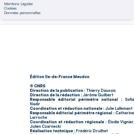
Mentions Légales
Cookies
Données personnelles
Édition Ile-de-France Meudon
© CNRS
Direction de la publication :
Thierry Dauxois
Direction de la rédaction :
Jérôme Guilbert
Responsable éditorial périmètre national :
Sofia
Nadir
Coordination et rédaction nationale :
Julie Lallemant
Responsable éditorial périmètre régional :
Catherin
Larroche
Coordination et rédaction régionale :
Élodie Vignier,
Julien Czarnecki
Réalisation technique :
Frédéric Druilhet