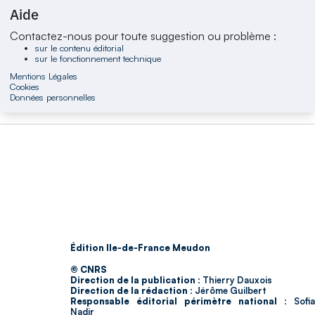
Aide
Contactez-nous pour toute suggestion ou problème :
sur le contenu éditorial
sur le fonctionnement technique
Mentions Légales
Cookies
Données personnelles
Édition Ile-de-France Meudon
© CNRS
Direction de la publication :
Thierry Dauxois
Direction de la rédaction :
Jérôme Guilbert
Responsable éditorial périmètre national :
Sofia
Nadir