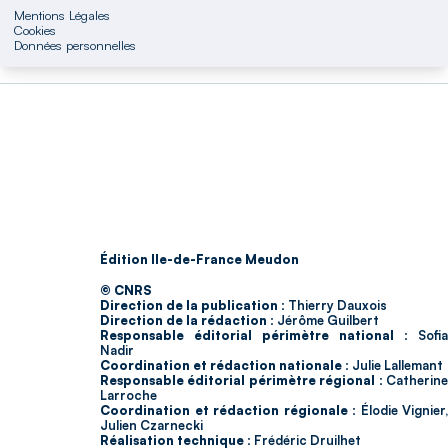
Mentions Légales
Cookies
Données personnelles
Édition Ile-de-France Meudon
© CNRS
Direction de la publication :
Thierry Dauxois
Direction de la rédaction :
Jérôme Guilbert
Responsable éditorial périmètre national :
Sofia
Nadir
Coordination et rédaction nationale :
Julie Lallemant
Responsable éditorial périmètre régional :
Catherin
Larroche
Coordination et rédaction régionale :
Élodie Vignier,
Julien Czarnecki
Réalisation technique :
Frédéric Druilhet