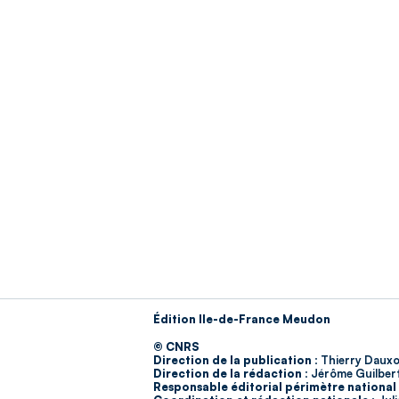
Édition Ile-de-France Meudon
© CNRS
Direction de la publication :
Thierry Dauxo
Direction de la rédaction :
Jérôme Guilber
Responsable éditorial périmètre national 