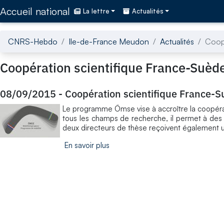
Accédez directement au contenu de la page
Accueil national
La lettre
Actualités
CNRS-Hebdo
Ile-de-France Meudon
Actualités
Coopé
Coopération scientifique France-Suèd
08/09/2015
-
Coopération scientifique France-
Le programme Ömse vise à accroître la coopérati
tous les champs de recherche, il permet à des 
deux directeurs de thèse reçoivent également un
En savoir plus