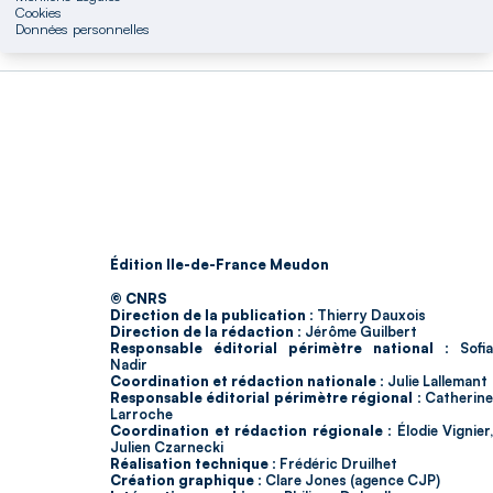
Cookies
Données personnelles
Édition Ile-de-France Meudon
© CNRS
Direction de la publication :
Thierry Dauxois
Direction de la rédaction :
Jérôme Guilbert
Responsable éditorial périmètre national :
Sofia
Nadir
Coordination et rédaction nationale :
Julie Lallemant
Responsable éditorial périmètre régional :
Catherin
Larroche
Coordination et rédaction régionale :
Élodie Vignier,
Julien Czarnecki
Réalisation technique :
Frédéric Druilhet
Création graphique :
Clare Jones (agence CJP)