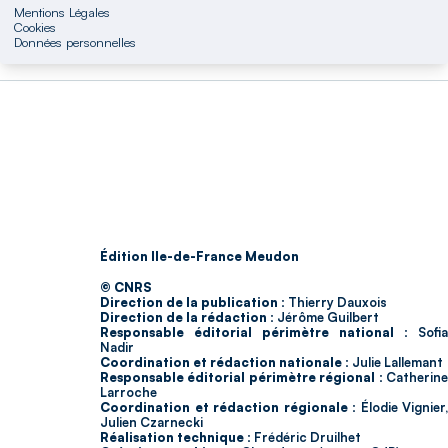
Mentions Légales
Cookies
Données personnelles
Édition Ile-de-France Meudon
© CNRS
Direction de la publication :
Thierry Dauxois
Direction de la rédaction :
Jérôme Guilbert
Responsable éditorial périmètre national :
Sofia
Nadir
Coordination et rédaction nationale :
Julie Lallemant
Responsable éditorial périmètre régional :
Catherin
Larroche
Coordination et rédaction régionale :
Élodie Vignier,
Julien Czarnecki
Réalisation technique :
Frédéric Druilhet