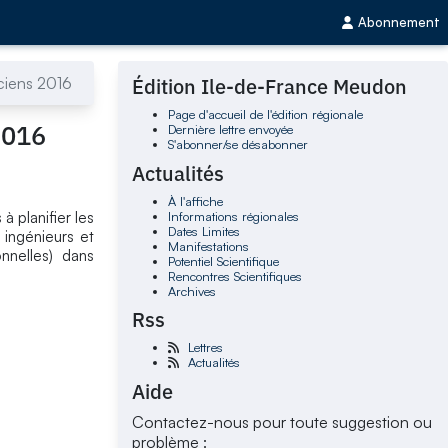
Abonnement
iciens 2016
Édition Ile-de-France Meudon
Page d'accueil de l'édition régionale
2016
Dernière lettre envoyée
S'abonner/se désabonner
Actualités
À l'affiche
Informations régionales
à planifier les
Dates Limites
 ingénieurs et
Manifestations
onnelles) dans
Potentiel Scientifique
Rencontres Scientifiques
Archives
Rss
Lettres
Actualités
Aide
Contactez-nous pour toute suggestion ou
problème :