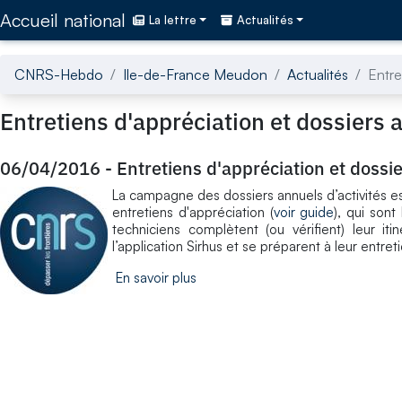
Accédez directement au contenu de la page
Accueil national
La lettre
Actualités
CNRS-Hebdo
Ile-de-France Meudon
Actualités
Entre
Entretiens d'appréciation et dossiers 
06/04/2016
-
Entretiens d'appréciation et dossi
La campagne des dossiers annuels d’activités est 
entretiens d'appréciation (
voir guide
), qui sont
techniciens complètent (ou vérifient) leur iti
l’application Sirhus et se préparent à leur entre
En savoir plus