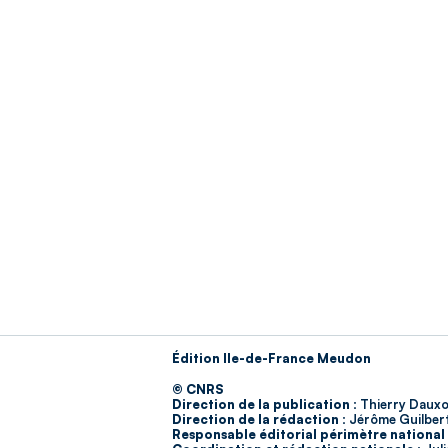
Édition Ile-de-France Meudon
© CNRS
Direction de la publication :
Thierry Dauxo
Direction de la rédaction :
Jérôme Guilber
Responsable éditorial périmètre national 