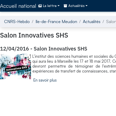
Accédez directement au contenu de la page
Accueil national
La lettre
Actualités
CNRS-Hebdo
Ile-de-France Meudon
Actualités
Salon
Salon Innovatives SHS
12/04/2016
-
Salon Innovatives SHS
L’institut des sciences humaines et sociales d
qui aura lieu à Marseille les 17 et 18 mai 2017. 
devront permettre de témoigner de l'extrême 
expériences de transfert de connaissances, start
En savoir plus