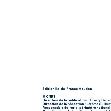
Édition Ile-de-France Meudon
© CNRS
Direction de la publication :
Thierry Dauxo
Direction de la rédaction :
Jérôme Guilber
Responsable éditorial périmètre national 