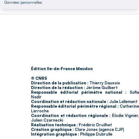
Données personnelles
Édition Ile-de-France Meudon
© CNRS
Direction de la publication :
Thierry Dauxois
Direction de la rédaction :
Jérôme Guilbert
Responsable éditorial périmètre national :
Sofia
Nadir
Coordination et rédaction nationale :
Julie Lallemant
Responsable éditorial périmètre régional :
Catherin
Larroche
Coordination et rédaction régionale :
Élodie Vignier,
Julien Czarnecki
Réalisation technique :
Frédéric Druilhet
Création graphique :
Clare Jones (agence CJP)
Intégration graphique :
Philippe Dubrulle