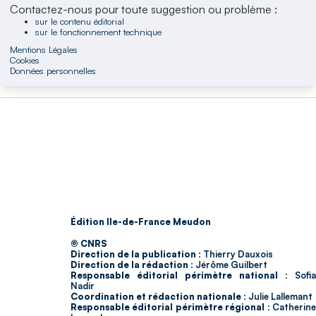
Contactez-nous pour toute suggestion ou problème :
sur le contenu éditorial
sur le fonctionnement technique
Mentions Légales
Cookies
Données personnelles
Édition Ile-de-France Meudon
© CNRS
Direction de la publication :
Thierry Dauxois
Direction de la rédaction :
Jérôme Guilbert
Responsable éditorial périmètre national :
Sofia
Nadir
Coordination et rédaction nationale :
Julie Lallemant
Responsable éditorial périmètre régional :
Catherin