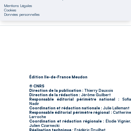
Mentions Légales
Cookies
Données personnelles
Édition Ile-de-France Meudon
© CNRS
Direction de la publication :
Thierry Dauxois
Direction de la rédaction :
Jérôme Guilbert
Responsable éditorial périmètre national :
Sofia
Nadir
Coordination et rédaction nationale :
Julie Lallemant
Responsable éditorial périmètre régional :
Catherin
Larroche
Coordination et rédaction régionale :
Élodie Vignier,
Julien Czarnecki
Réalisation technique :
Frédéric Druilhet